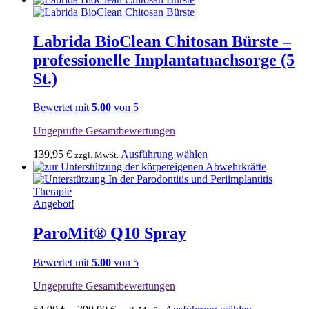
Labrida BioClean Chitosan Bürste –
professionelle Implantatnachsorge (5
St.)
Bewertet mit
5.00
von 5
Ungeprüfte Gesamtbewertungen
Dieses
139,95
€
Ausführung wählen
zzgl. MwSt.
Produkt
weist
mehrere
Varianten
Angebot!
auf.
Die
ParoMit® Q10 Spray
Optionen
können
Bewertet mit
5.00
von 5
auf
der
Ungeprüfte Gesamtbewertungen
Produktseite
gewählt
Dieses