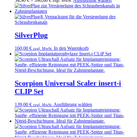
54,90
€
–
390,00
€
Ausführung wählen
zzgl. MwSt.
werden
Produkt
weist
mehrere
Varianten
auf.
Die
SilverPlug
Optionen
können
160,00
€
In den Warenkorb
zzgl. MwSt.
auf
der
Produktseite
gewählt
werden
Scorpion Universal Scaler insert-i
CLIP Set
Dieses
139,00
€
Ausführung wählen
zzgl. MwSt.
Produkt
weist
mehrere
Varianten
auf.