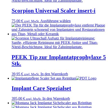
Die
Optionen
können
Scorpion Universal Scaler insert-i
auf
der
Dieses
75,00
€
Ausführung wählen
zzgl. MwSt.
Produktseite
Produkt
gewählt
weist
werden
mehrere
Varianten
auf.
Die
Optionen
können
PEEK Tip zur Implantatprophylaxe 5
auf
Stk.
der
Produktseite
gewählt
39,95
€
In den Warenkorb
zzgl. MwSt.
werden
Implant Care Spezialset
395,00
€
In den Warenkorb
zzgl. MwSt.