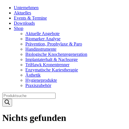
Unternehmen
Aktuelles
Events & Termine
Downloads
Shop
Aktuelle Angebote
Biomarker Analyse
Prävention, Prophylaxe & Paro
Handinstrumente
Biologische Knochenregeneration
Implantaterhalt & Nachsorge
TriHawk Kronentrenner
Enzymatische Kariestherapie
Ästhetik
Hygieneprodukte
Praxiszubehör
Products
search
Nichts gefunden