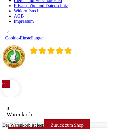
Liefer- und Versandkosten
Privatsphäre und Datenschutz
Widerrufsrecht
AGB
Impressum
Cookie-Einstellungen
4.9
/
5
400
Rezensionen
0
0
Warenkorb
Der Warenkorb ist leer.
Zurück zum Shop