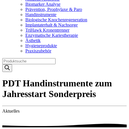
Biomarker Analyse
Prävention, Prophylaxe & Paro
Handinstrumente
Biologische Knochenregeneration
Implantaterhalt & Nachsorge
TriHawk Kronentrenner
Enzymatische Kariestherapie
Ästhetik
Hygieneprodukte
Praxiszubehör
Products
search
PDT Handinstrumente zum
Jahresstart Sonderpreis
Aktuelles