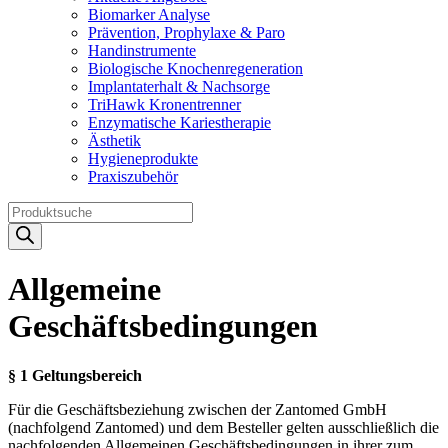
Biomarker Analyse
Prävention, Prophylaxe & Paro
Handinstrumente
Biologische Knochenregeneration
Implantaterhalt & Nachsorge
TriHawk Kronentrenner
Enzymatische Kariestherapie
Ästhetik
Hygieneprodukte
Praxiszubehör
Products
search
Allgemeine
Geschäftsbedingungen
§ 1 Geltungsbereich
Für die Geschäftsbeziehung zwischen der Zantomed GmbH
(nachfolgend Zantomed) und dem Besteller gelten ausschließlich die
nachfolgenden Allgemeinen Geschäftsbedingungen in ihrer zum