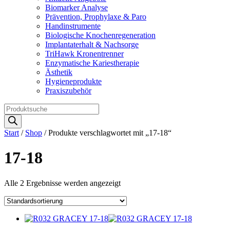
Biomarker Analyse
Prävention, Prophylaxe & Paro
Handinstrumente
Biologische Knochenregeneration
Implantaterhalt & Nachsorge
TriHawk Kronentrenner
Enzymatische Kariestherapie
Ästhetik
Hygieneprodukte
Praxiszubehör
Products
search
Start
/
Shop
/ Produkte verschlagwortet mit „17-18“
17-18
Alle 2 Ergebnisse werden angezeigt