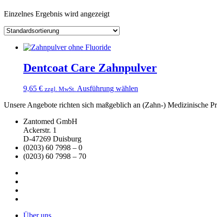
Einzelnes Ergebnis wird angezeigt
Dentcoat Care Zahnpulver
Dieses
9,65
€
Ausführung wählen
zzgl. MwSt.
Produkt
Unsere Angebote richten sich maßgeblich an (Zahn-) Medizinische Prax
weist
mehrere
Zantomed GmbH
Varianten
Ackerstr. 1
auf.
D-47269 Duisburg
Die
(0203) 60 7998 – 0
Optionen
(0203) 60 7998 – 70
können
auf
der
Produktseite
gewählt
werden
Über uns