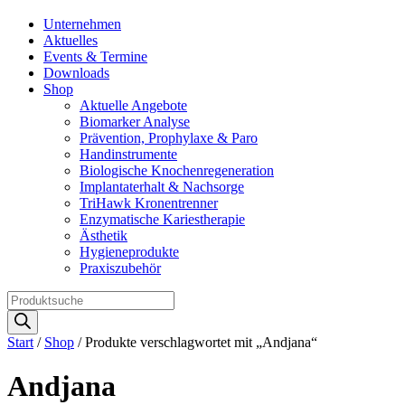
Unternehmen
Aktuelles
Events & Termine
Downloads
Shop
Aktuelle Angebote
Biomarker Analyse
Prävention, Prophylaxe & Paro
Handinstrumente
Biologische Knochenregeneration
Implantaterhalt & Nachsorge
TriHawk Kronentrenner
Enzymatische Kariestherapie
Ästhetik
Hygieneprodukte
Praxiszubehör
Products
search
Start
/
Shop
/ Produkte verschlagwortet mit „Andjana“
Andjana