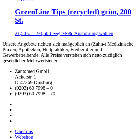
GreenLine Tips (recycled) grün, 200
St.
Dieses
21,50
€
–
193,50
€
Ausführung wählen
zzgl. MwSt.
Produkt
Unsere Angebote richten sich maßgeblich an (Zahn-) Medizinische
weist
Praxen, Apotheken, Heilpraktiker, Freiberufler und
mehrere
Gewerbetreibende. Alle Preise verstehen sich netto zuzüglich
Varianten
gesetzlicher Mehrwertsteuer.
auf.
Die
Zantomed GmbH
Optionen
Ackerstr. 1
können
D-47269 Duisburg
auf
(0203) 60 7998 – 0
der
(0203) 60 7998 – 70
Produktseite
gewählt
werden
Über uns
Webshop