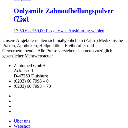
Onlysmile Zahnaufhellungspulver
(75g)
Dieses
17,50
€
–
150,00
€
Ausführung wählen
zzgl. MwSt.
Produkt
Unsere Angebote richten sich maßgeblich an (Zahn-) Medizinische
weist
Praxen, Apotheken, Heilpraktiker, Freiberufler und
mehrere
Gewerbetreibende. Alle Preise verstehen sich netto zuzüglich
Varianten
gesetzlicher Mehrwertsteuer.
auf.
Die
Zantomed GmbH
Optionen
Ackerstr. 1
können
D-47269 Duisburg
auf
(0203) 60 7998 – 0
der
(0203) 60 7998 – 70
Produktseite
gewählt
werden
Über uns
Webshop