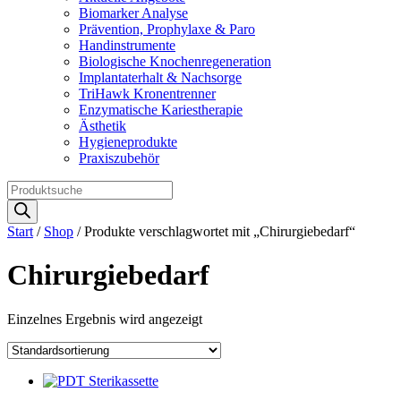
Biomarker Analyse
Prävention, Prophylaxe & Paro
Handinstrumente
Biologische Knochenregeneration
Implantaterhalt & Nachsorge
TriHawk Kronentrenner
Enzymatische Kariestherapie
Ästhetik
Hygieneprodukte
Praxiszubehör
Products
search
Start
/
Shop
/ Produkte verschlagwortet mit „Chirurgiebedarf“
Chirurgiebedarf
Einzelnes Ergebnis wird angezeigt