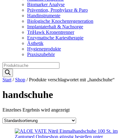
Biomarker Analyse
Prävention, Prophylaxe & Paro
Handinstrumente
Biologische Knochenregeneration
Implantaterhalt & Nachsorge
TriHawk Kronentrenner
Enzymatische Kariestherapie
Ästhetik
Hygieneprodukte
Praxiszubehör
Products
search
Start
/
Shop
/ Produkte verschlagwortet mit „handschuhe“
handschuhe
Einzelnes Ergebnis wird angezeigt