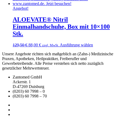
Angebot!
ALOEVATE® Nitril
Einmalhandschuhe, Box mit 10×100
Stk.
Ursprünglicher
Aktueller
Dieses
129,50
€
88,00
€
Ausführung wählen
zzgl. MwSt.
Preis
Preis
Produkt
Unsere Angebote richten sich maßgeblich an (Zahn-) Medizinische
war:
ist:
weist
Praxen, Apotheken, Heilpraktiker, Freiberufler und
129,50 €
88,00 €.
mehrere
Gewerbetreibende. Alle Preise verstehen sich netto zuzüglich
Varianten
gesetzlicher Mehrwertsteuer.
auf.
Die
Zantomed GmbH
Optionen
Ackerstr. 1
können
D-47269 Duisburg
auf
(0203) 60 7998 – 0
der
(0203) 60 7998 – 70
Produktseite
gewählt
werden