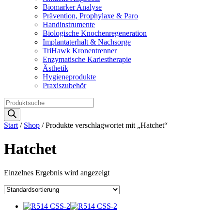
Biomarker Analyse
Prävention, Prophylaxe & Paro
Handinstrumente
Biologische Knochenregeneration
Implantaterhalt & Nachsorge
TriHawk Kronentrenner
Enzymatische Kariestherapie
Ästhetik
Hygieneprodukte
Praxiszubehör
Products
search
Start
/
Shop
/ Produkte verschlagwortet mit „Hatchet“
Hatchet
Einzelnes Ergebnis wird angezeigt