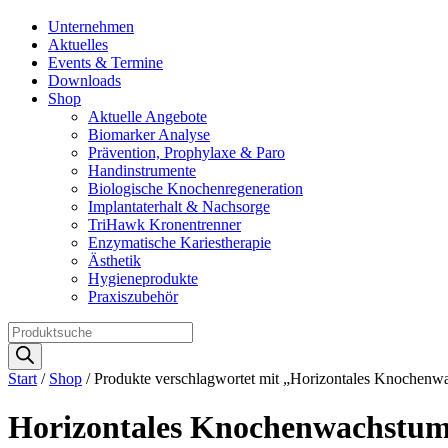
Unternehmen
Aktuelles
Events & Termine
Downloads
Shop
Aktuelle Angebote
Biomarker Analyse
Prävention, Prophylaxe & Paro
Handinstrumente
Biologische Knochenregeneration
Implantaterhalt & Nachsorge
TriHawk Kronentrenner
Enzymatische Kariestherapie
Ästhetik
Hygieneprodukte
Praxiszubehör
Products
search
Start
/
Shop
/ Produkte verschlagwortet mit „Horizontales Knochenw
Horizontales Knochenwachstu