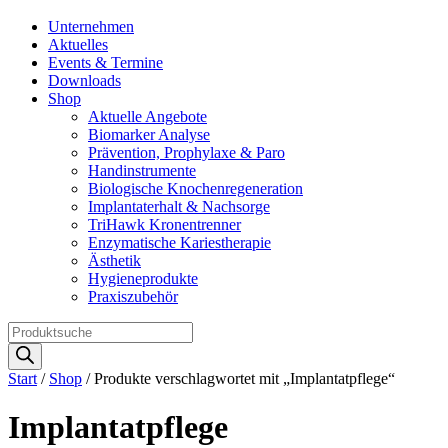
Unternehmen
Aktuelles
Events & Termine
Downloads
Shop
Aktuelle Angebote
Biomarker Analyse
Prävention, Prophylaxe & Paro
Handinstrumente
Biologische Knochenregeneration
Implantaterhalt & Nachsorge
TriHawk Kronentrenner
Enzymatische Kariestherapie
Ästhetik
Hygieneprodukte
Praxiszubehör
Products
search
Start
/
Shop
/ Produkte verschlagwortet mit „Implantatpflege“
Implantatpflege