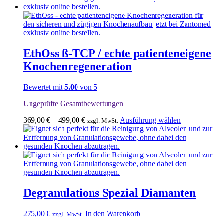
EthOss ß-TCP / echte patienteneigene
Knochenregeneration
Bewertet mit
5.00
von 5
Ungeprüfte Gesamtbewertungen
Dieses
369,00
€
–
499,00
€
Ausführung wählen
zzgl. MwSt.
Produkt
weist
mehrere
Varianten
auf.
Die
Optionen
können
Degranulations Spezial Diamanten
auf
der
275,00
€
In den Warenkorb
zzgl. MwSt.
Produktseit