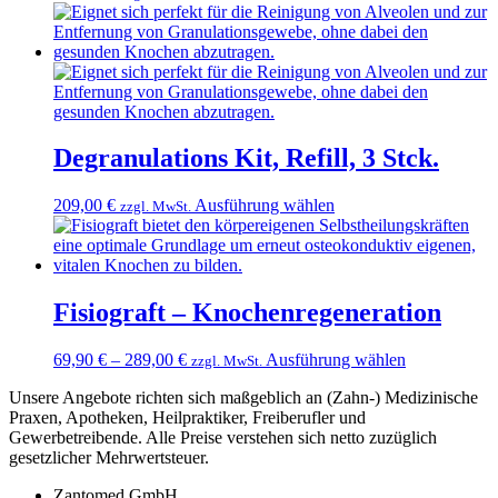
gewählt
werden
Degranulations Kit, Refill, 3 Stck.
Dieses
209,00
€
Ausführung wählen
zzgl. MwSt.
Produkt
weist
mehrere
Varianten
auf.
Fisiograft – Knochenregeneration
Die
Optionen
Dieses
69,90
€
–
289,00
€
Ausführung wählen
zzgl. MwSt.
können
Produkt
auf
Unsere Angebote richten sich maßgeblich an (Zahn-) Medizinische
weist
der
Praxen, Apotheken, Heilpraktiker, Freiberufler und
mehrere
Produktseite
Gewerbetreibende. Alle Preise verstehen sich netto zuzüglich
Varianten
gewählt
gesetzlicher Mehrwertsteuer.
auf.
werden
Die
Zantomed GmbH