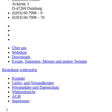
Optionen
Ackerstr. 1
können
D-47269 Duisburg
auf
(0203) 60 7998 – 0
der
(0203) 60 7998 – 70
Produktseite
gewählt
werden
Über uns
Webshop
Downloads
Events, Tagungen, Messen und andere Termine
Bestellung widerrufen
Kontakt
Liefer- und Versandkosten
Privatsphäre und Datenschutz
Widerrufsrecht
AGB
Impressum