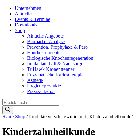
Unternehmen
Aktuelles
Events & Termine
Downloads
Shop
Aktuelle Angebote
Biomarker Analyse
Prävention, Prophylaxe & Paro
Handinstrumente
Biologische Knochenregeneration
Implantaterhalt & Nachsorge
TriHawk Kronentrenner
Enzymatische Kariestherapie
Ästhetik
Hygieneprodukte
Praxiszubehör
Products
search
Start
/
Shop
/ Produkte verschlagwortet mit „Kinderzahnheilkunde“
Kinderzahnheilkunde