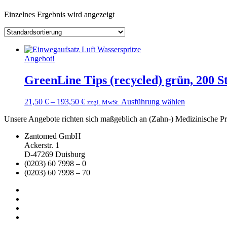
Einzelnes Ergebnis wird angezeigt
Angebot!
GreenLine Tips (recycled) grün, 200 St
Dieses
21,50
€
–
193,50
€
Ausführung wählen
zzgl. MwSt.
Produkt
Unsere Angebote richten sich maßgeblich an (Zahn-) Medizinische Prax
weist
mehrere
Zantomed GmbH
Varianten
Ackerstr. 1
auf.
D-47269 Duisburg
Die
(0203) 60 7998 – 0
Optionen
(0203) 60 7998 – 70
können
auf
der
Produktseite
gewählt
werden