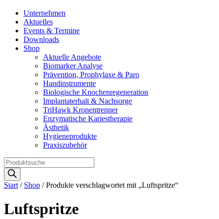
Unternehmen
Aktuelles
Events & Termine
Downloads
Shop
Aktuelle Angebote
Biomarker Analyse
Prävention, Prophylaxe & Paro
Handinstrumente
Biologische Knochenregeneration
Implantaterhalt & Nachsorge
TriHawk Kronentrenner
Enzymatische Kariestherapie
Ästhetik
Hygieneprodukte
Praxiszubehör
Products
search
Start
/
Shop
/ Produkte verschlagwortet mit „Luftspritze“
Luftspritze