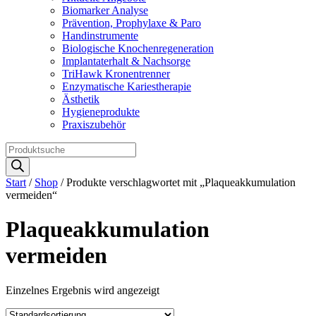
Biomarker Analyse
Prävention, Prophylaxe & Paro
Handinstrumente
Biologische Knochenregeneration
Implantaterhalt & Nachsorge
TriHawk Kronentrenner
Enzymatische Kariestherapie
Ästhetik
Hygieneprodukte
Praxiszubehör
Products
search
Start
/
Shop
/ Produkte verschlagwortet mit „Plaqueakkumulation
vermeiden“
Plaqueakkumulation
vermeiden
Einzelnes Ergebnis wird angezeigt