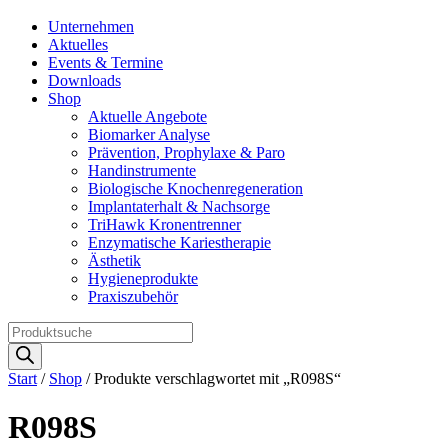
Unternehmen
Aktuelles
Events & Termine
Downloads
Shop
Aktuelle Angebote
Biomarker Analyse
Prävention, Prophylaxe & Paro
Handinstrumente
Biologische Knochenregeneration
Implantaterhalt & Nachsorge
TriHawk Kronentrenner
Enzymatische Kariestherapie
Ästhetik
Hygieneprodukte
Praxiszubehör
Products
search
Start
/
Shop
/ Produkte verschlagwortet mit „R098S“
R098S