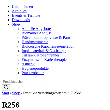
Unternehmen
Aktuelles
Events & Termine
Downloads
Shop
Aktuelle Angebote
Biomarker Analyse
Prävention, Prophylaxe & Paro
Handinstrumente
Biologische Knochenregeneration
Implantaterhalt & Nachsorge
TriHawk Kronentrenner
Enzymatische Kariestherapie
Ästhetik
Hygieneprodukte
Praxiszubehör
Products
search
Start
/
Shop
/ Produkte verschlagwortet mit „R256“
R256