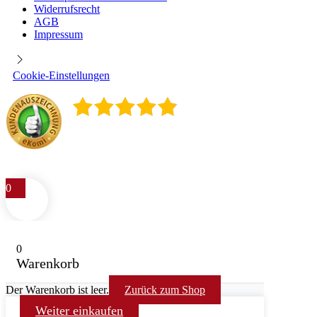
Widerrufsrecht
AGB
Impressum
Cookie-Einstellungen
4.9
/
5
400
Rezensionen
0
0
Warenkorb
Der Warenkorb ist leer.
Zurück zum Shop
Weiter einkaufen