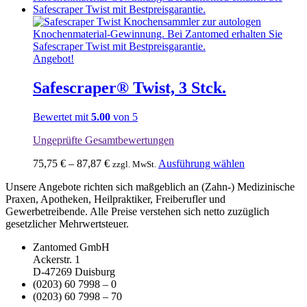
Angebot!
Safescraper® Twist, 3 Stck.
Bewertet mit
5.00
von 5
Ungeprüfte Gesamtbewertungen
Dieses
75,75
€
–
87,87
€
Ausführung wählen
zzgl. MwSt.
Produkt
Unsere Angebote richten sich maßgeblich an (Zahn-) Medizinische
weist
Praxen, Apotheken, Heilpraktiker, Freiberufler und
mehrere
Gewerbetreibende. Alle Preise verstehen sich netto zuzüglich
Varianten
gesetzlicher Mehrwertsteuer.
auf.
Die
Zantomed GmbH
Optionen
Ackerstr. 1
können
D-47269 Duisburg
auf
(0203) 60 7998 – 0
der
(0203) 60 7998 – 70
Produktseite