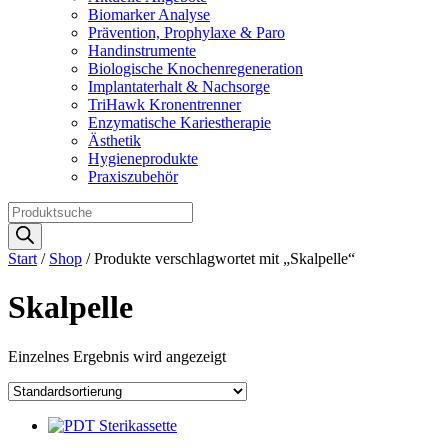
Biomarker Analyse
Prävention, Prophylaxe & Paro
Handinstrumente
Biologische Knochenregeneration
Implantaterhalt & Nachsorge
TriHawk Kronentrenner
Enzymatische Kariestherapie
Ästhetik
Hygieneprodukte
Praxiszubehör
Products
search
Start
/
Shop
/ Produkte verschlagwortet mit „Skalpelle“
Skalpelle
Einzelnes Ergebnis wird angezeigt