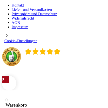
Kontakt
Liefer- und Versandkosten
Privatsphäre und Datenschutz
Widerrufsrecht
AGB
Impressum
Cookie-Einstellungen
4.9
/
5
400
Rezensionen
0
0
Warenkorb