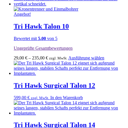
Angebot!
Tri Hawk Talon 10
Bewertet mit
5.00
von 5
Ungeprüfte Gesamtbewertungen
Dieses
29,00
€
–
235,00
€
Ausführung wählen
zzgl. MwSt.
Produkt
weist
mehrere
Varianten
auf.
Tri Hawk Surgical Talon 12
Die
Optionen
599,00
€
In den Warenkorb
zzgl. MwSt.
können
auf
der
Produktseite
gewählt
Tri Hawk Surgical Talon 14
werden