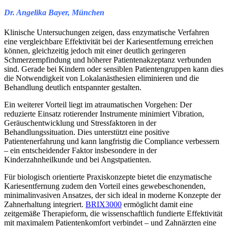
Dr. Angelika Bayer, München
Klinische Untersuchungen zeigen, dass enzymatische Verfahren
eine vergleichbare Effektivität bei der Kariesentfernung erreichen
können, gleichzeitig jedoch mit einer deutlich geringeren
Schmerzempfindung und höherer Patientenakzeptanz verbunden
sind. Gerade bei Kindern oder sensiblen Patientengruppen kann dies
die Notwendigkeit von Lokalanästhesien eliminieren und die
Behandlung deutlich entspannter gestalten.
Ein weiterer Vorteil liegt im atraumatischen Vorgehen: Der
reduzierte Einsatz rotierender Instrumente minimiert Vibration,
Geräuschentwicklung und Stressfaktoren in der
Behandlungssituation. Dies unterstützt eine positive
Patientenerfahrung und kann langfristig die Compliance verbessern
– ein entscheidender Faktor insbesondere in der
Kinderzahnheilkunde und bei Angstpatienten.
Für biologisch orientierte Praxiskonzepte bietet die enzymatische
Kariesentfernung zudem den Vorteil eines gewebeschonenden,
minimalinvasiven Ansatzes, der sich ideal in moderne Konzepte der
Zahnerhaltung integriert.
BRIX3000
ermöglicht damit eine
zeitgemäße Therapieform, die wissenschaftlich fundierte Effektivität
mit maximalem Patientenkomfort verbindet – und Zahnärzten eine