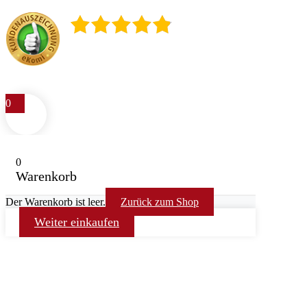
4.9
/
5
400
Rezensionen
0
0
Warenkorb
Der Warenkorb ist leer.
Zurück zum Shop
Weiter einkaufen