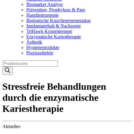
Biomarker Analyse
Prävention, Prophylaxe & Paro
Handinstrumente
Biologische Knochenregeneration
Implantaterhalt & Nachsorge
TriHawk Kronentrenner
Enzymatische Kariestherapie
Ästhetik
Hygieneprodukte
Praxiszubehör
Products
search
Stressfreie Behandlungen
durch die enzymatische
Kariestherapie
Aktuelles