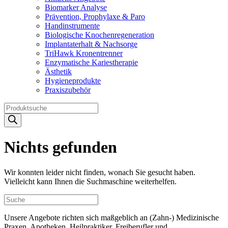
Biomarker Analyse
Prävention, Prophylaxe & Paro
Handinstrumente
Biologische Knochenregeneration
Implantaterhalt & Nachsorge
TriHawk Kronentrenner
Enzymatische Kariestherapie
Ästhetik
Hygieneprodukte
Praxiszubehör
Products
search
Nichts gefunden
Wir konnten leider nicht finden, wonach Sie gesucht haben.
Vielleicht kann Ihnen die Suchmaschine weiterhelfen.
Unsere Angebote richten sich maßgeblich an (Zahn-) Medizinische
Praxen, Apotheken, Heilpraktiker, Freiberufler und