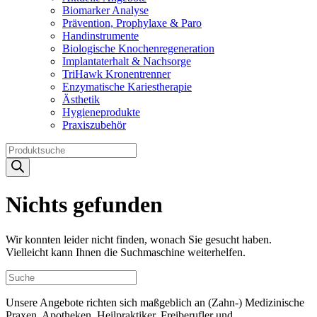
Biomarker Analyse
Prävention, Prophylaxe & Paro
Handinstrumente
Biologische Knochenregeneration
Implantaterhalt & Nachsorge
TriHawk Kronentrenner
Enzymatische Kariestherapie
Ästhetik
Hygieneprodukte
Praxiszubehör
Products
search
Nichts gefunden
Wir konnten leider nicht finden, wonach Sie gesucht haben.
Vielleicht kann Ihnen die Suchmaschine weiterhelfen.
Unsere Angebote richten sich maßgeblich an (Zahn-) Medizinische
Praxen, Apotheken, Heilpraktiker, Freiberufler und