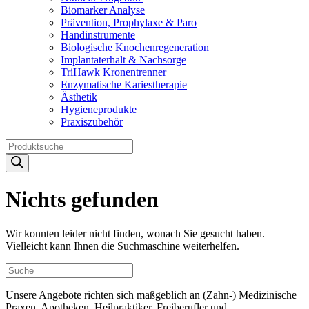
Biomarker Analyse
Prävention, Prophylaxe & Paro
Handinstrumente
Biologische Knochenregeneration
Implantaterhalt & Nachsorge
TriHawk Kronentrenner
Enzymatische Kariestherapie
Ästhetik
Hygieneprodukte
Praxiszubehör
Products
search
Nichts gefunden
Wir konnten leider nicht finden, wonach Sie gesucht haben.
Vielleicht kann Ihnen die Suchmaschine weiterhelfen.
Unsere Angebote richten sich maßgeblich an (Zahn-) Medizinische
Praxen, Apotheken, Heilpraktiker, Freiberufler und