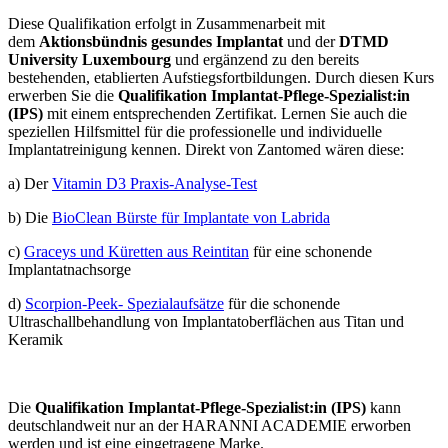
Diese Qualifikation erfolgt in Zusammenarbeit mit
dem
Aktionsbündnis gesundes Implantat
und der
DTMD
University Luxembourg
und ergänzend zu den bereits
bestehenden, etablierten Aufstiegsfortbildungen. Durch diesen Kurs
erwerben Sie die
Qualifikation Implantat-Pflege-Spezialist:in
(IPS)
mit einem entsprechenden Zertifikat. Lernen Sie auch die
speziellen Hilfsmittel für die professionelle und individuelle
Implantatreinigung kennen. Direkt von Zantomed wären diese:
a) Der
Vitamin D3 Praxis-Analyse-Test
b) Die
BioClean Bürste für Implantate von Labrida
c)
Graceys und Küretten aus Reintitan
für eine schonende
Implantatnachsorge
d)
Scorpion-Peek- Spezialaufsätze
für die schonende
Ultraschallbehandlung von Implantatoberflächen aus Titan und
Keramik
Die
Qualifikation Implantat-Pflege-Spezialist:in (IPS)
kann
deutschlandweit nur an der HARANNI ACADEMIE erworben
werden und ist eine eingetragene Marke.