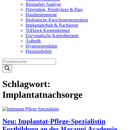
Biomarker Analyse
Prävention, Prophylaxe & Paro
Handinstrumente
Biologische Knochenregeneration
Implantaterhalt & Nachsorge
TriHawk Kronentrenner
Enzymatische Kariestherapie
Ästhetik
Hygieneprodukte
Praxiszubehör
Products
search
Schlagwort:
Implantatnachsorge
Neu: Implantat-Pflege-Spezialistin
Fortbildung an der Haranni Academie