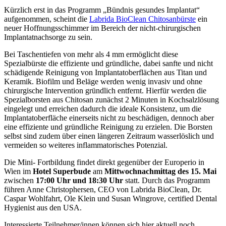
Kürzlich erst in das Programm „Bündnis gesundes Implantat“
aufgenommen, scheint die
Labrida BioClean Chitosanbürste
ein
neuer Hoffnungsschimmer im Bereich der nicht-chirurgischen
Implantatnachsorge zu sein.
Bei Taschentiefen von mehr als 4 mm ermöglicht diese
Spezialbürste die effiziente und gründliche, dabei sanfte und nicht
schädigende Reinigung von Implantatoberflächen aus Titan und
Keramik. Biofilm und Beläge werden wenig invasiv und ohne
chirurgische Intervention gründlich entfernt. Hierfür werden die
Spezialborsten aus Chitosan zunächst 2 Minuten in Kochsalzlösung
eingelegt und erreichen dadurch die ideale Konsistenz, um die
Implantatoberfläche einerseits nicht zu beschädigen, dennoch aber
eine effiziente und gründliche Reinigung zu erzielen. Die Borsten
selbst sind zudem über einen längeren Zeitraum wasserlöslich und
vermeiden so weiteres inflammatorisches Potenzial.
Die Mini- Fortbildung findet direkt gegenüber der Europerio in
Wien im
Hotel Superbude
am
Mittwochnachmittag des 15. Mai
zwischen
17:00 Uhr und 18:30 Uhr
statt. Durch das Programm
führen Anne Christophersen, CEO von Labrida BioClean, Dr.
Caspar Wohlfahrt, Ole Klein und Susan Wingrove, certified Dental
Hygienist aus den USA.
Interessierte Teilnehmer/innen können sich hier aktuell noch