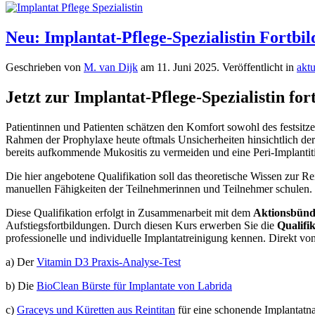
Neu: Implantat-Pflege-Spezialistin Fortb
Geschrieben von
M. van Dijk
am
11. Juni 2025
. Veröffentlicht in
aktu
Jetzt zur Implantat-Pflege-Spezialistin for
Patientinnen und Patienten schätzen den Komfort sowohl des festsit
Rahmen der Prophylaxe heute oftmals Unsicherheiten hinsichtlich der 
bereits aufkommende Mukositis zu vermeiden und eine Peri-Implantiti
Die hier angebotene Qualifikation soll das theoretische Wissen zur 
manuellen Fähigkeiten der Teilnehmerinnen und Teilnehmer schulen. I
Diese Qualifikation erfolgt in Zusammenarbeit mit dem
Aktionsbünd
Aufstiegsfortbildungen. Durch diesen Kurs erwerben Sie die
Qualifik
professionelle und individuelle Implantatreinigung kennen. Direkt v
a) Der
Vitamin D3 Praxis-Analyse-Test
b) Die
BioClean Bürste für Implantate von Labrida
c)
Graceys und Küretten aus Reintitan
für eine schonende Implantatn