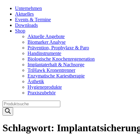
Unternehmen
Aktuelles
Events & Termine
Downloads
Shop
Aktuelle Angebote
Biomarker Analyse
Prävention, Prophylaxe & Paro
Handinstrumente
Biologische Knochenregeneration
Implantaterhalt & Nachsorge
TriHawk Kronentrenner
Enzymatische Kariestherapie
Ästhetik
Hygieneprodukte
Praxiszubehör
Products
search
Schlagwort:
Implantatsicherun