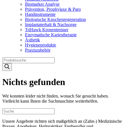
Biomarker Analyse
Prävention, Prophylaxe & Paro
Handinstrumente
Biologische Knochenregeneration
Implantaterhalt & Nachsorge
TriHawk Kronentrenner
Enzymatische Kariestherapie
Ästhetik
Hygieneprodukte
Praxiszubehör
Products
search
Nichts gefunden
Wir konnten leider nicht finden, wonach Sie gesucht haben.
Vielleicht kann Ihnen die Suchmaschine weiterhelfen.
Unsere Angebote richten sich maßgeblich an (Zahn-) Medizinische
Praxen, Apotheken, Heilpraktiker, Freiberufler und