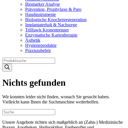
Biomarker Analyse
Prävention, Prophylaxe & Paro
Handinstrumente
Biologische Knochenregeneration
Implantaterhalt & Nachsorge
TriHawk Kronentrenner
Enzymatische Kariestherapie
Ästhetik
Hygieneprodukte
Praxiszubehör
Products
search
Nichts gefunden
Wir konnten leider nicht finden, wonach Sie gesucht haben.
Vielleicht kann Ihnen die Suchmaschine weiterhelfen.
Unsere Angebote richten sich maßgeblich an (Zahn-) Medizinische
Praxen, Apotheken, Heilpraktiker, Freiberufler und