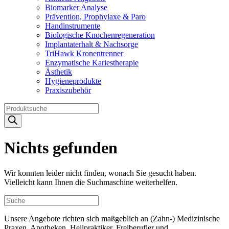
Biomarker Analyse
Prävention, Prophylaxe & Paro
Handinstrumente
Biologische Knochenregeneration
Implantaterhalt & Nachsorge
TriHawk Kronentrenner
Enzymatische Kariestherapie
Ästhetik
Hygieneprodukte
Praxiszubehör
Products
search
Nichts gefunden
Wir konnten leider nicht finden, wonach Sie gesucht haben.
Vielleicht kann Ihnen die Suchmaschine weiterhelfen.
Unsere Angebote richten sich maßgeblich an (Zahn-) Medizinische
Praxen, Apotheken, Heilpraktiker, Freiberufler und