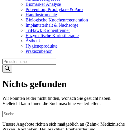
Biomarker Analyse
Prävention, Prophylaxe & Paro
Handinstrumente
Biologische Knochenregeneration
Implantaterhalt & Nachsorge
TriHawk Kronentrenner
Enzymatische Kariestherapie
Ästhetik
Hygieneprodukte
Praxiszubehör
Products
search
Nichts gefunden
Wir konnten leider nicht finden, wonach Sie gesucht haben.
Vielleicht kann Ihnen die Suchmaschine weiterhelfen.
Unsere Angebote richten sich maßgeblich an (Zahn-) Medizinische
Praxen, Apotheken, Heilpraktiker, Freiberufler und