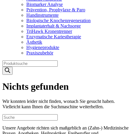
Biomarker Analyse
Prävention, Prophylaxe & Paro
Handinstrumente
Biologische Knochenregeneration
Implantaterhalt & Nachsorge
TriHawk Kronentrenner
Enzymatische Kariestherapie
Ästhetik
Hygieneprodukte
Praxiszubehör
Products
search
Nichts gefunden
Wir konnten leider nicht finden, wonach Sie gesucht haben.
Vielleicht kann Ihnen die Suchmaschine weiterhelfen.
Unsere Angebote richten sich maßgeblich an (Zahn-) Medizinische
Praxen, Apotheken, Heilpraktiker, Freiberufler und