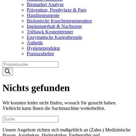
Biomarker Analyse
Prävention, Prophylaxe & Paro
Handinstrumente
Biologische Knochenregeneration
Implantaterhalt & Nachsorge
TriHawk Kronentrenner
Enzymatische Kariestherapie
Ästhetik
Hygieneprodukte
Praxiszubehör
Products
search
Nichts gefunden
Wir konnten leider nicht finden, wonach Sie gesucht haben.
Vielleicht kann Ihnen die Suchmaschine weiterhelfen.
Unsere Angebote richten sich maßgeblich an (Zahn-) Medizinische
Praxen, Apotheken, Heilpraktiker, Freiberufler und