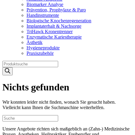
Biomarker Analyse
Prävention, Prophylaxe & Paro
Handinstrumente
Biologische Knochenregeneration
Implantaterhalt & Nachsorge
TriHawk Kronentrenner
Enzymatische Kariestherapie
Ästhetik
Hygieneprodukte
Praxiszubehör
Products
search
Nichts gefunden
Wir konnten leider nicht finden, wonach Sie gesucht haben.
Vielleicht kann Ihnen die Suchmaschine weiterhelfen.
Unsere Angebote richten sich maßgeblich an (Zahn-) Medizinische
Praxen, Apotheken, Heilpraktiker, Freiberufler und