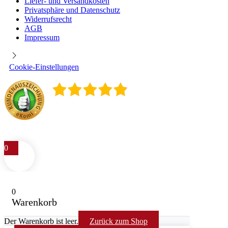
Liefer- und Versandkosten
Privatsphäre und Datenschutz
Widerrufsrecht
AGB
Impressum
Cookie-Einstellungen
4.9
/
5
400
Rezensionen
0
0
Warenkorb
Der Warenkorb ist leer.
Zurück zum Shop