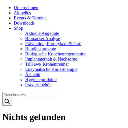
Unternehmen
Aktuelles
Events & Termine
Downloads
Shop
Aktuelle Angebote
Biomarker Analyse
Prävention, Prophylaxe & Paro
Handinstrumente
Biologische Knochenregeneration
Implantaterhalt & Nachsorge
TriHawk Kronentrenner
Enzymatische Kariestherapie
Ästhetik
Hygieneprodukte
Praxiszubehör
Products
search
Nichts gefunden