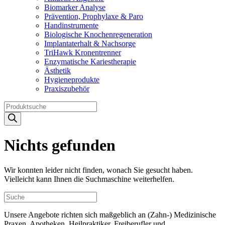
Biomarker Analyse
Prävention, Prophylaxe & Paro
Handinstrumente
Biologische Knochenregeneration
Implantaterhalt & Nachsorge
TriHawk Kronentrenner
Enzymatische Kariestherapie
Ästhetik
Hygieneprodukte
Praxiszubehör
Products
search
Nichts gefunden
Wir konnten leider nicht finden, wonach Sie gesucht haben.
Vielleicht kann Ihnen die Suchmaschine weiterhelfen.
Unsere Angebote richten sich maßgeblich an (Zahn-) Medizinische
Praxen, Apotheken, Heilpraktiker, Freiberufler und