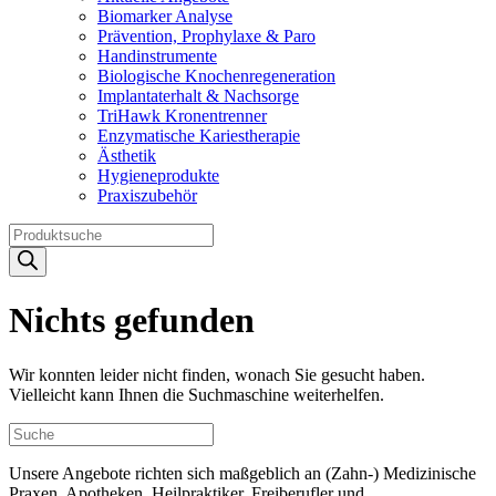
Biomarker Analyse
Prävention, Prophylaxe & Paro
Handinstrumente
Biologische Knochenregeneration
Implantaterhalt & Nachsorge
TriHawk Kronentrenner
Enzymatische Kariestherapie
Ästhetik
Hygieneprodukte
Praxiszubehör
Products
search
Nichts gefunden
Wir konnten leider nicht finden, wonach Sie gesucht haben.
Vielleicht kann Ihnen die Suchmaschine weiterhelfen.
Unsere Angebote richten sich maßgeblich an (Zahn-) Medizinische
Praxen, Apotheken, Heilpraktiker, Freiberufler und