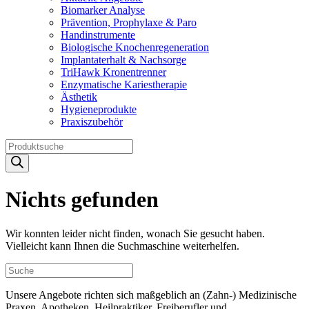
Biomarker Analyse
Prävention, Prophylaxe & Paro
Handinstrumente
Biologische Knochenregeneration
Implantaterhalt & Nachsorge
TriHawk Kronentrenner
Enzymatische Kariestherapie
Ästhetik
Hygieneprodukte
Praxiszubehör
Products
search
Nichts gefunden
Wir konnten leider nicht finden, wonach Sie gesucht haben.
Vielleicht kann Ihnen die Suchmaschine weiterhelfen.
Unsere Angebote richten sich maßgeblich an (Zahn-) Medizinische
Praxen, Apotheken, Heilpraktiker, Freiberufler und