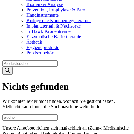
Biomarker Analyse
Prävention, Prophylaxe & Paro
Handinstrumente
Biologische Knochenregeneration
Implantaterhalt & Nachsorge
TriHawk Kronentrenner
Enzymatische Kariestherapie
Ästhetik
Hygieneprodukte
Praxiszubehör
Products
search
Nichts gefunden
Wir konnten leider nicht finden, wonach Sie gesucht haben.
Vielleicht kann Ihnen die Suchmaschine weiterhelfen.
Unsere Angebote richten sich maßgeblich an (Zahn-) Medizinische
Praxen, Apotheken, Heilpraktiker, Freiberufler und