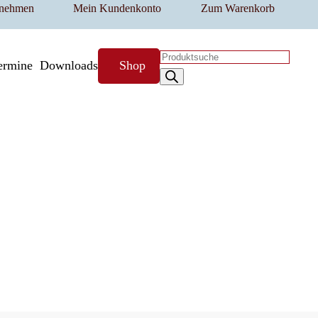
fnehmen
Mein Kundenkonto
Zum Warenkorb
Products
ermine
Downloads
Shop
search