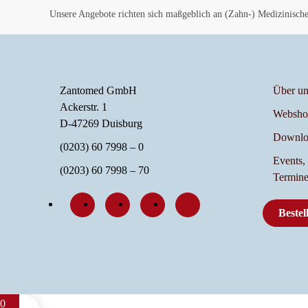
Unsere Angebote richten sich maßgeblich an (Zahn-) Medizinische 
Zantomed GmbH
Über un
Ackerstr. 1
Websho
D-47269 Duisburg
Downlo
(0203) 60 7998 – 0
Events,
(0203) 60 7998 – 70
Termin
Bestel
0