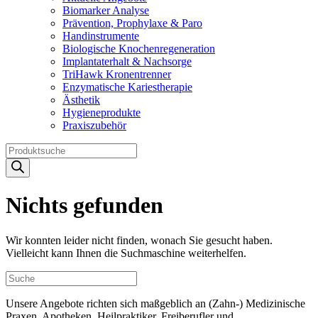
Biomarker Analyse
Prävention, Prophylaxe & Paro
Handinstrumente
Biologische Knochenregeneration
Implantaterhalt & Nachsorge
TriHawk Kronentrenner
Enzymatische Kariestherapie
Ästhetik
Hygieneprodukte
Praxiszubehör
Products
search
Nichts gefunden
Wir konnten leider nicht finden, wonach Sie gesucht haben.
Vielleicht kann Ihnen die Suchmaschine weiterhelfen.
Unsere Angebote richten sich maßgeblich an (Zahn-) Medizinische
Praxen, Apotheken, Heilpraktiker, Freiberufler und