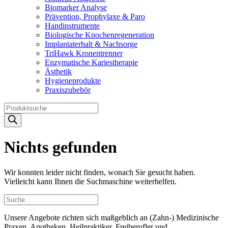
Biomarker Analyse
Prävention, Prophylaxe & Paro
Handinstrumente
Biologische Knochenregeneration
Implantaterhalt & Nachsorge
TriHawk Kronentrenner
Enzymatische Kariestherapie
Ästhetik
Hygieneprodukte
Praxiszubehör
Products
search
Nichts gefunden
Wir konnten leider nicht finden, wonach Sie gesucht haben.
Vielleicht kann Ihnen die Suchmaschine weiterhelfen.
Unsere Angebote richten sich maßgeblich an (Zahn-) Medizinische
Praxen, Apotheken, Heilpraktiker, Freiberufler und