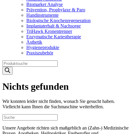
Biomarker Analyse
Prävention, Prophylaxe & Paro
Handinstrumente
Biologische Knochenregeneration
Implantaterhalt & Nachsorge
TriHawk Kronentrenner
Enzymatische Kariestherapie
Ästhetik
Hygieneprodukte
Praxiszubehör
Products
search
Nichts gefunden
Wir konnten leider nicht finden, wonach Sie gesucht haben.
Vielleicht kann Ihnen die Suchmaschine weiterhelfen.
Unsere Angebote richten sich maßgeblich an (Zahn-) Medizinische
Praxen, Apotheken, Heilpraktiker, Freiberufler und