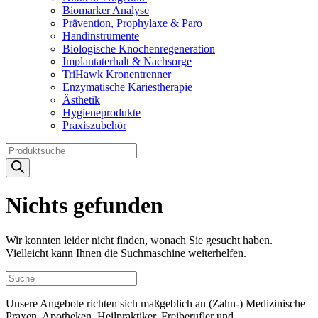
Biomarker Analyse
Prävention, Prophylaxe & Paro
Handinstrumente
Biologische Knochenregeneration
Implantaterhalt & Nachsorge
TriHawk Kronentrenner
Enzymatische Kariestherapie
Ästhetik
Hygieneprodukte
Praxiszubehör
Products
search
Nichts gefunden
Wir konnten leider nicht finden, wonach Sie gesucht haben.
Vielleicht kann Ihnen die Suchmaschine weiterhelfen.
Unsere Angebote richten sich maßgeblich an (Zahn-) Medizinische
Praxen, Apotheken, Heilpraktiker, Freiberufler und