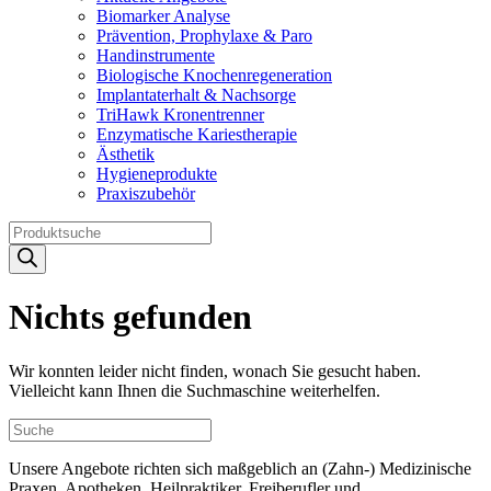
Biomarker Analyse
Prävention, Prophylaxe & Paro
Handinstrumente
Biologische Knochenregeneration
Implantaterhalt & Nachsorge
TriHawk Kronentrenner
Enzymatische Kariestherapie
Ästhetik
Hygieneprodukte
Praxiszubehör
Products
search
Nichts gefunden
Wir konnten leider nicht finden, wonach Sie gesucht haben.
Vielleicht kann Ihnen die Suchmaschine weiterhelfen.
Unsere Angebote richten sich maßgeblich an (Zahn-) Medizinische
Praxen, Apotheken, Heilpraktiker, Freiberufler und