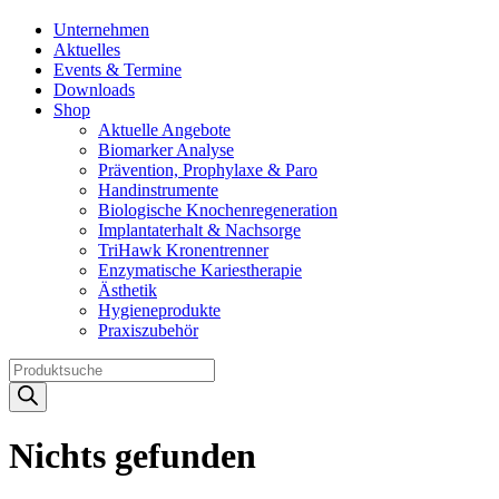
Unternehmen
Aktuelles
Events & Termine
Downloads
Shop
Aktuelle Angebote
Biomarker Analyse
Prävention, Prophylaxe & Paro
Handinstrumente
Biologische Knochenregeneration
Implantaterhalt & Nachsorge
TriHawk Kronentrenner
Enzymatische Kariestherapie
Ästhetik
Hygieneprodukte
Praxiszubehör
Products
search
Nichts gefunden