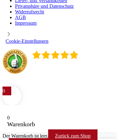
Liefer- und Versandkosten
Privatsphäre und Datenschutz
Widerrufsrecht
AGB
Impressum
Cookie-Einstellungen
4.9
/
5
400
Rezensionen
0
0
Warenkorb
Der Warenkorb ist leer.
Zurück zum Shop