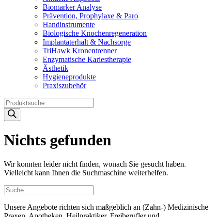
Biomarker Analyse
Prävention, Prophylaxe & Paro
Handinstrumente
Biologische Knochenregeneration
Implantaterhalt & Nachsorge
TriHawk Kronentrenner
Enzymatische Kariestherapie
Ästhetik
Hygieneprodukte
Praxiszubehör
Products
search
Nichts gefunden
Wir konnten leider nicht finden, wonach Sie gesucht haben.
Vielleicht kann Ihnen die Suchmaschine weiterhelfen.
Unsere Angebote richten sich maßgeblich an (Zahn-) Medizinische
Praxen, Apotheken, Heilpraktiker, Freiberufler und