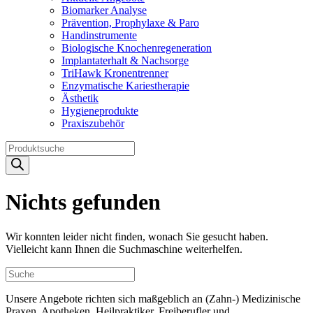
Biomarker Analyse
Prävention, Prophylaxe & Paro
Handinstrumente
Biologische Knochenregeneration
Implantaterhalt & Nachsorge
TriHawk Kronentrenner
Enzymatische Kariestherapie
Ästhetik
Hygieneprodukte
Praxiszubehör
Products
search
Nichts gefunden
Wir konnten leider nicht finden, wonach Sie gesucht haben.
Vielleicht kann Ihnen die Suchmaschine weiterhelfen.
Unsere Angebote richten sich maßgeblich an (Zahn-) Medizinische
Praxen, Apotheken, Heilpraktiker, Freiberufler und